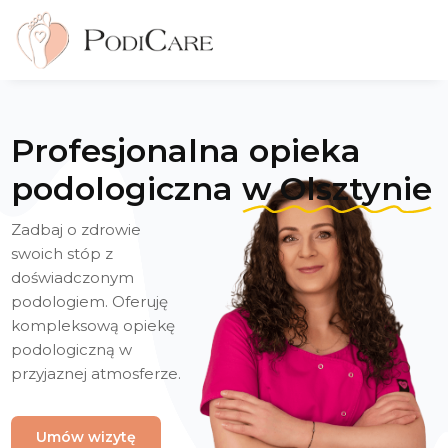
Profesjonalna opieka
podologiczna
w Olsztynie
Zadbaj o zdrowie
swoich stóp z
doświadczonym
podologiem.
Oferuję
kompleksową opiekę
podologiczną w
przyjaznej atmosferze.
Umów wizytę